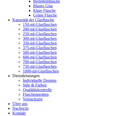
Bernsteinflasche
Blaues Glas
Klare Flasche
Grüne Flasche
Kapazität der Glasflasche
150-ml-Glasflaschen
200-ml-Glasflaschen
250-ml-Glasflaschen
300-ml-Glasflaschen
350-ml-Glasflaschen
375-ml-Glasflaschen
500-ml-Glasflaschen
600-ml-Glasflaschen
700-ml-Glasflaschen
750-ml-Glasflaschen
1000-ml-Glasflaschen
Dienstleistungen
Individuelle Designs
Stile & Farben
Qualitätskontrolle
Flaschenproben
Verpackung
Über uns
Nachricht
Kontakt