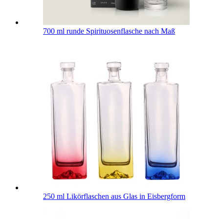
700 ml runde Spirituosenflasche nach Maß
250 ml Likörflaschen aus Glas in Eisbergform