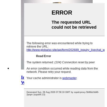
Individuell gestaltetes 500-ml-
Whiskyglas in Buchstabenform ...