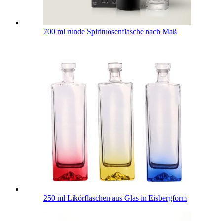
700 ml runde Spirituosenflasche nach Maß
250 ml Likörflaschen aus Glas in Eisbergform