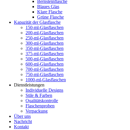
Bernsteinflasche
Blaues Glas
Klare Flasche
Grüne Flasche
Kapazität der Glasflasche
150-ml-Glasflaschen
200-ml-Glasflaschen
250-ml-Glasflaschen
300-ml-Glasflaschen
350-ml-Glasflaschen
375-ml-Glasflaschen
500-ml-Glasflaschen
600-ml-Glasflaschen
700-ml-Glasflaschen
750-ml-Glasflaschen
1000-ml-Glasflaschen
Dienstleistungen
Individuelle Designs
Stile & Farben
Qualitätskontrolle
Flaschenproben
Verpackung
Über uns
Nachricht
Kontakt