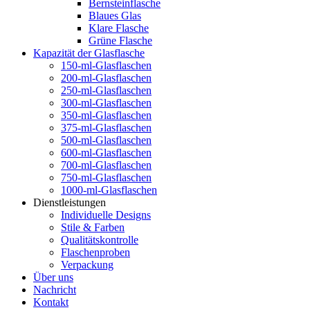
Bernsteinflasche
Blaues Glas
Klare Flasche
Grüne Flasche
Kapazität der Glasflasche
150-ml-Glasflaschen
200-ml-Glasflaschen
250-ml-Glasflaschen
300-ml-Glasflaschen
350-ml-Glasflaschen
375-ml-Glasflaschen
500-ml-Glasflaschen
600-ml-Glasflaschen
700-ml-Glasflaschen
750-ml-Glasflaschen
1000-ml-Glasflaschen
Dienstleistungen
Individuelle Designs
Stile & Farben
Qualitätskontrolle
Flaschenproben
Verpackung
Über uns
Nachricht
Kontakt