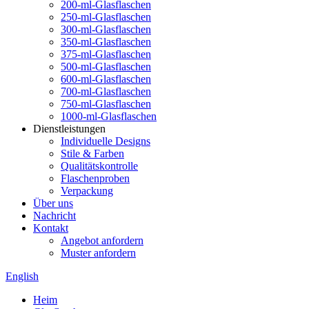
200-ml-Glasflaschen
250-ml-Glasflaschen
300-ml-Glasflaschen
350-ml-Glasflaschen
375-ml-Glasflaschen
500-ml-Glasflaschen
600-ml-Glasflaschen
700-ml-Glasflaschen
750-ml-Glasflaschen
1000-ml-Glasflaschen
Dienstleistungen
Individuelle Designs
Stile & Farben
Qualitätskontrolle
Flaschenproben
Verpackung
Über uns
Nachricht
Kontakt
Angebot anfordern
Muster anfordern
English
Heim