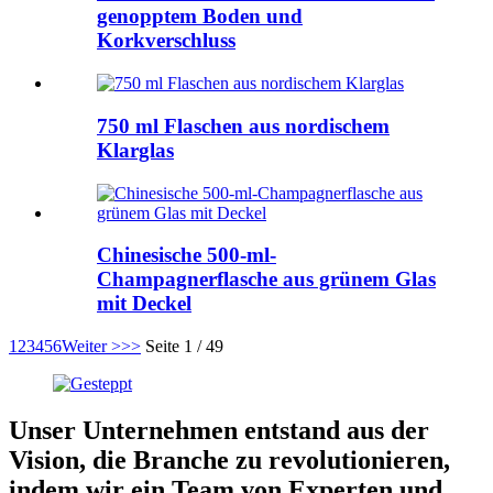
genopptem Boden und
Korkverschluss
750 ml Flaschen aus nordischem
Klarglas
Chinesische 500-ml-
Champagnerflasche aus grünem Glas
mit Deckel
1
2
3
4
5
6
Weiter >
>>
Seite 1 / 49
Unser Unternehmen entstand aus der
Vision, die Branche zu revolutionieren,
indem wir ein Team von Experten und