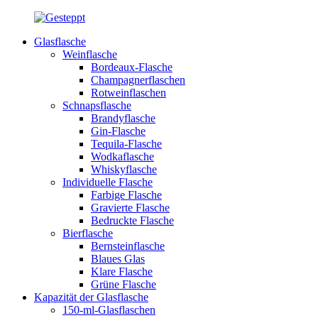
Glasflasche
Weinflasche
Bordeaux-Flasche
Champagnerflaschen
Rotweinflaschen
Schnapsflasche
Brandyflasche
Gin-Flasche
Tequila-Flasche
Wodkaflasche
Whiskyflasche
Individuelle Flasche
Farbige Flasche
Gravierte Flasche
Bedruckte Flasche
Bierflasche
Bernsteinflasche
Blaues Glas
Klare Flasche
Grüne Flasche
Kapazität der Glasflasche
150-ml-Glasflaschen