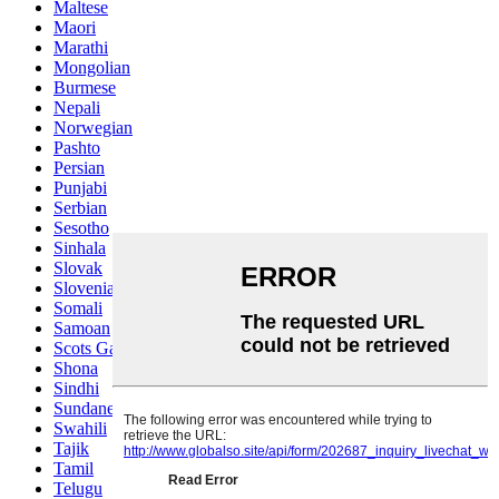
Maltese
Maori
Marathi
Mongolian
Burmese
Nepali
Norwegian
Pashto
Persian
Punjabi
Serbian
Sesotho
Sinhala
Slovak
Slovenian
Somali
Samoan
Scots Gaelic
Shona
Sindhi
Sundanese
Swahili
Tajik
Tamil
Telugu