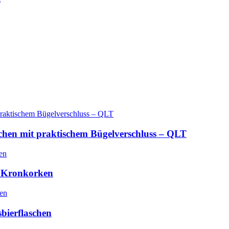
schen mit praktischem Bügelverschluss – QLT
it Kronkorken
bierflaschen