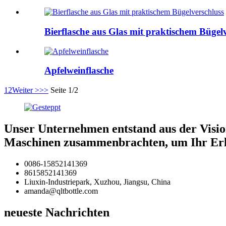
Bierflasche aus Glas mit praktischem Bügel
Apfelweinflasche
1
2
Weiter >
>>
Seite 1/2
Unser Unternehmen entstand aus der Visio
Maschinen zusammenbrachten, um Ihr Erle
0086-15852141369
8615852141369
Liuxin-Industriepark, Xuzhou, Jiangsu, China
amanda@qltbottle.com
neueste Nachrichten