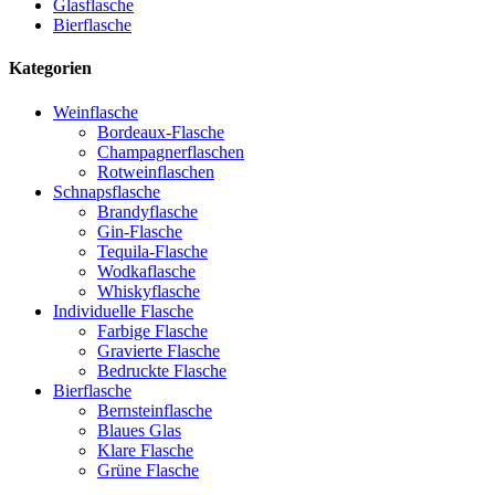
Glasflasche
Bierflasche
Kategorien
Weinflasche
Bordeaux-Flasche
Champagnerflaschen
Rotweinflaschen
Schnapsflasche
Brandyflasche
Gin-Flasche
Tequila-Flasche
Wodkaflasche
Whiskyflasche
Individuelle Flasche
Farbige Flasche
Gravierte Flasche
Bedruckte Flasche
Bierflasche
Bernsteinflasche
Blaues Glas
Klare Flasche
Grüne Flasche