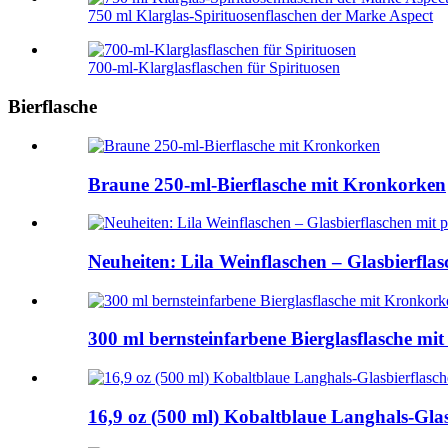
750 ml Klarglas-Spirituosenflaschen der Marke Aspect
700-ml-Klarglasflaschen für Spirituosen
Bierflasche
Braune 250-ml-Bierflasche mit Kronkorken
Neuheiten: Lila Weinflaschen – Glasbierfla
300 ml bernsteinfarbene Bierglasflasche m
16,9 oz (500 ml) Kobaltblaue Langhals-Glas