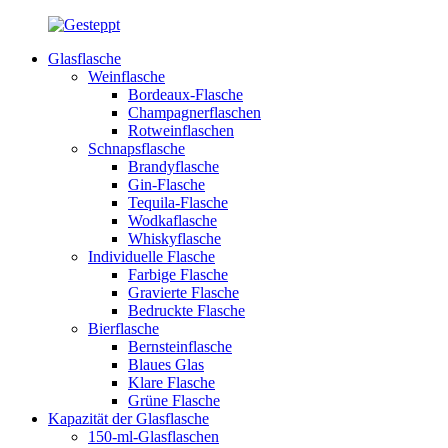
Glasflasche
Weinflasche
Bordeaux-Flasche
Champagnerflaschen
Rotweinflaschen
Schnapsflasche
Brandyflasche
Gin-Flasche
Tequila-Flasche
Wodkaflasche
Whiskyflasche
Individuelle Flasche
Farbige Flasche
Gravierte Flasche
Bedruckte Flasche
Bierflasche
Bernsteinflasche
Blaues Glas
Klare Flasche
Grüne Flasche
Kapazität der Glasflasche
150-ml-Glasflaschen