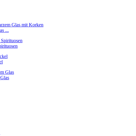
s ...
pirituosen
el
 Glas