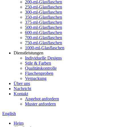
200-ml-Glasflaschen
250-ml-Glasflaschen
300-ml-Glasflaschen
350-ml-Glasflaschen
375-ml-Glasflaschen
500-ml-Glasflaschen
600-ml-Glasflaschen
700-ml-Glasflaschen
750-ml-Glasflaschen
1000-ml-Glasflaschen
Dienstleistungen
Individuelle Designs
Stile & Farben
Qualitätskontrolle
Flaschenproben
Verpackung
Über uns
Nachricht
Kontakt
Angebot anfordern
Muster anfordern
English
Heim