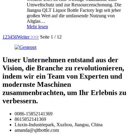
Umweltschutz und zur Ressourcenschonung. Die
Jiangsu QLT Liquor Bottle Factory legt seit jeher
großen Wert auf die umfassende Nutzung von
Altglas…
Mehr lesen
1
2
3
4
5
6
Weiter >
>>
Seite 1 / 12
Unser Unternehmen entstand aus der
Vision, die Branche zu revolutionieren,
indem wir ein Team von Experten und
modernste Maschinen
zusammenbrachten, um Ihr Erlebnis zu
verbessern.
0086-15852141369
8615852141369
Liuxin-Industriepark, Xuzhou, Jiangsu, China
amanda@qltbottle.com