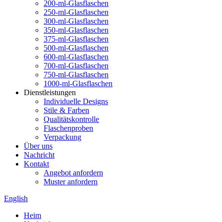
200-ml-Glasflaschen
250-ml-Glasflaschen
300-ml-Glasflaschen
350-ml-Glasflaschen
375-ml-Glasflaschen
500-ml-Glasflaschen
600-ml-Glasflaschen
700-ml-Glasflaschen
750-ml-Glasflaschen
1000-ml-Glasflaschen
Dienstleistungen
Individuelle Designs
Stile & Farben
Qualitätskontrolle
Flaschenproben
Verpackung
Über uns
Nachricht
Kontakt
Angebot anfordern
Muster anfordern
English
Heim