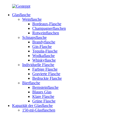
Glasflasche
Weinflasche
Bordeaux-Flasche
Champagnerflaschen
Rotweinflaschen
Schnapsflasche
Brandyflasche
Gin-Flasche
Tequila-Flasche
Wodkaflasche
Whiskyflasche
Individuelle Flasche
Farbige Flasche
Gravierte Flasche
Bedruckte Flasche
Bierflasche
Bernsteinflasche
Blaues Glas
Klare Flasche
Grüne Flasche
Kapazität der Glasflasche
150-ml-Glasflaschen